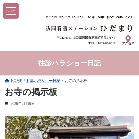
コ
ナ
メニュー
ン
ビ
テ
ゲ
ン
ー
〒742-0301 山口県岩国市周東町祖生5717-5
ツ
シ
TEL：0827-85-0010
アクセス
へ
ョ
ス
ン
往診ハラショー日記
キ
に
ッ
移
HOME
往診ハラショー日記
お寺の掲示板
プ
動
お寺の掲示板
2026年2月16日