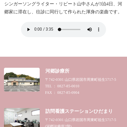
シンガーソングライター・リピート山中さんが3泊4日、河
郷家に滞在し、往診に同行して作られた渾身の楽曲です。
河郷診療所
〒742-0301 山口県岩国市周東町祖生5717-5
TEL ： 0827-85-0010
FAX ： 0827-85-0904
訪問看護ステーション
ひだまり
〒742-0301 山口県岩国市周東町祖生5717-5
(河郷診療所2階)