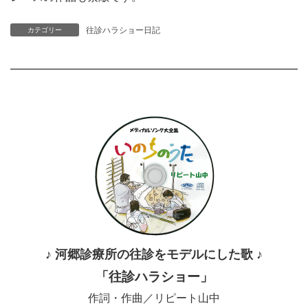
往診ハラショー日記
カテゴリー
♪ 河郷診療所の往診をモデルにした歌 ♪
「往診ハラショー」
作詞・作曲／リピート山中