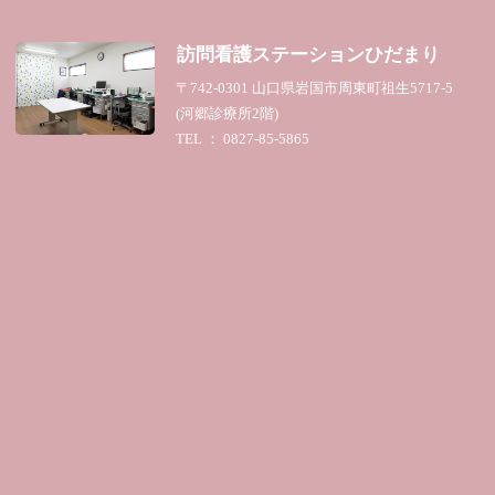
訪問看護ステーション
ひだまり
〒742-0301 山口県岩国市周東町祖生5717-5
(河郷診療所2階)
TEL ： 0827-85-5865