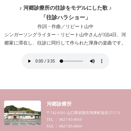
♪ 河郷診療所の往診をモデルにした歌 ♪
「往診ハラショー」
作詞・作曲／リピート山中
シンガーソングライター・リピート山中さんが3泊4日、河
郷家に滞在し、往診に同行して作られた渾身の楽曲です。
河郷診療所
〒742-0301 山口県岩国市周東町祖生5717-5
TEL ： 0827-85-0010
FAX ： 0827-85-0904