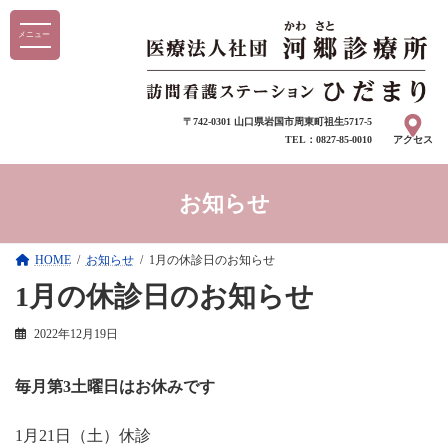
コ
ナ
メニュー
ン
ビ
テ
ゲ
ン
ー
〒742-0301 山口県岩国市周東町祖生5717-5
ツ
シ
TEL：0827-85-0010
アクセス
へ
ョ
ス
ン
お知らせ
キ
に
ッ
移
HOME
お知らせ
1月の休診日のお知らせ
プ
動
1月の休診日のお知らせ
2022年12月19日
毎月第3土曜日はお休みです
1月21日（土）休診